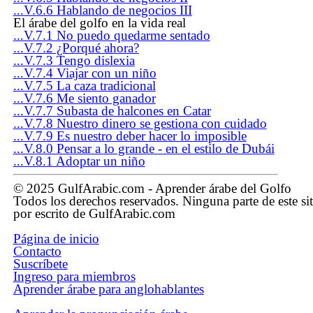
...V.6.6 Hablando de negocios III
El árabe del golfo en la vida real
...V.7.1 No puedo quedarme sentado
...V.7.2 ¿Porqué ahora?
...V.7.3 Tengo dislexia
...V.7.4 Viajar con un niño
...V.7.5 La caza tradicional
...V.7.6 Me siento ganador
...V.7.7 Subasta de halcones en Catar
...V.7.8 Nuestro dinero se gestiona con cuidado
...V.7.9 Es nuestro deber hacer lo imposible
...V.8.0 Pensar a lo grande - en el estilo de Dubái
...V.8.1 Adoptar un niño
© 2025 GulfArabic.com - Aprender árabe del Golfo
Todos los derechos reservados. Ninguna parte de este si
por escrito de GulfArabic.com
Página de inicio
Contacto
Suscríbete
Ingreso para miembros
Aprender árabe para anglohablantes