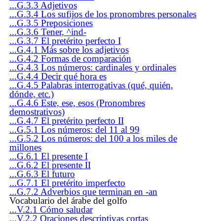
...G.3.3 Adjetivos
...G.3.4 Los sufijos de los pronombres personales
...G.3.5 Preposiciones
...G.3.6 Tener, ^ind-
...G.3.7 El pretérito perfecto I
...G.4.1 Más sobre los adjetivos
...G.4.2 Formas de comparación
...G.4.3 Los números: cardinales y ordinales
...G.4.4 Decir qué hora es
...G.4.5 Palabras interrogativas (qué, quién,
dónde, etc.)
...G.4.6 Este, ese, esos (Pronombres
demostrativos)
...G.4.7 El pretérito perfecto II
...G.5.1 Los números: del 11 al 99
...G.5.2 Los números: del 100 a los miles de
millones
...G.6.1 El presente I
...G.6.2 El presente II
...G.6.3 El futuro
...G.7.1 El pretérito imperfecto
...G.7.2 Adverbios que terminan en -an
Vocabulario del árabe del golfo
...V.2.1 Cómo saludar
...V.2.2 Oraciones descriptivas cortas