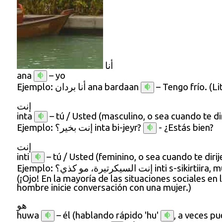
أنا
ana
– yo
Ejemplo:
أنا بردان
ana bardaan
– Tengo frío. (
Li
إنت
inta
– tú / Usted (masculino, o sea cuando te di
Ejemplo:
إنت بخير؟
inta bi-jeyr?
- ¿Estás bien?
إنت
inti
– tú / Usted (feminino, o sea cuando te dirij
Ejemplo:
إنت السيكرتيرة، مو كذي؟
inti s-sikirtiira, 
(¡Ojo! En la mayoría de las situaciones sociales en
hombre inicie conversación con una mujer.)
هو
huwa
– él (hablando rápido
'hu'
, a veces pu