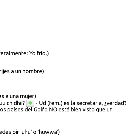
teralmente:
Yo frío.)
rijes a un hombre)
es a una mujer)
muu chidhii?
- Ud (fem.) es la secretaria, ¿verdad?
 los países del Golfo NO está bien visto que un
edes oír 'uhu' o 'huwwa')