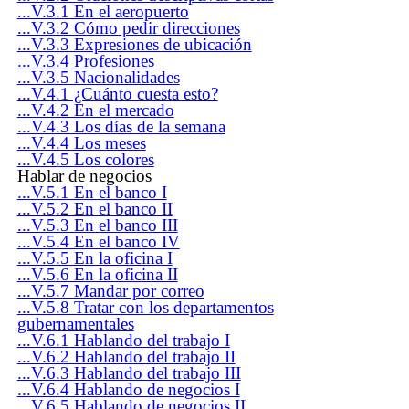
...V.3.1 En el aeropuerto
...V.3.2 Cómo pedir direcciones
...V.3.3 Expresiones de ubicación
...V.3.4 Profesiones
...V.3.5 Nacionalidades
...V.4.1 ¿Cuánto cuesta esto?
...V.4.2 En el mercado
...V.4.3 Los días de la semana
...V.4.4 Los meses
...V.4.5 Los colores
Hablar de negocios
...V.5.1 En el banco I
...V.5.2 En el banco II
...V.5.3 En el banco III
...V.5.4 En el banco IV
...V.5.5 En la oficina I
...V.5.6 En la oficina II
...V.5.7 Mandar por correo
...V.5.8 Tratar con los departamentos
gubernamentales
...V.6.1 Hablando del trabajo I
...V.6.2 Hablando del trabajo II
...V.6.3 Hablando del trabajo III
...V.6.4 Hablando de negocios I
...V.6.5 Hablando de negocios II