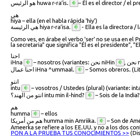
هو الرئيس
huwa r-ra’is.
– Él es el director / el p
هي
hiya
– ella (en el habla rápida 'hiy')
هي الرئيسة
hiya r-ra’isa.
- Ella es la directora / 
Como ves, en árabe el verbo 'ser' no se usa en el P
la secretaria" que significa "Él es el presidente", "El
احنا
iHna
– nosotros (variantes:
نحن
niHin
,
نحن
احنا عمال
iHna ^ummaal.
– Somos obreros. (
Li
انتو
intu
– vosotros / Ustedes (plural) (variante: in
انتو من الهند؟
intu min il-hind?
– Sois de la India?
هم
humma
– ellos
هم من أمريكا
humma min Amriika.
– Son de Amé
Ameerka se refiere a los EE.UU. y no a los dos co
PON A LA PRUEBA TUS CONOCIMIENTOS >>
(Di