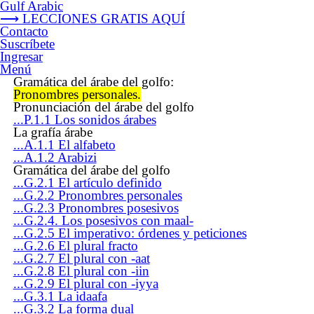
Gulf Arabic
⟶ LECCIONES GRATIS AQUÍ
Contacto
Suscríbete
Ingresar
Menú
Gramática del árabe del golfo:
Pronombres personales.
Pronunciación del árabe del golfo
...P.1.1 Los sonidos árabes
La grafía árabe
...A.1.1 El alfabeto
...A.1.2 Arabizi
Gramática del árabe del golfo
...G.2.1 El artículo definido
...G.2.2 Pronombres personales
...G.2.3 Pronombres posesivos
...G.2.4. Los posesivos con maal-
...G.2.5 El imperativo: órdenes y peticiones
...G.2.6 El plural fracto
...G.2.7 El plural con -aat
...G.2.8 El plural con -iin
...G.2.9 El plural con -iyya
...G.3.1 La idaafa
...G.3.2 La forma dual